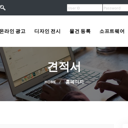
온라인 광고
디자인 전시
물건 등록
소프트웨어
오버추어광고
로고
USA
견적서
키워드광고
프린트
Korea
작
검색엔진등록
광고
China
HOME
홈페이지
류
배너광고
동영상
Other
용
마스코트
고/팔고
소프트웨어