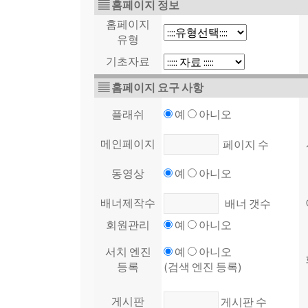
▤ 홈페이지 정보
홈페이지
유형
기초자료
▤ 홈페이지 요구 사항
플래쉬
예
아니오
메인페이지
페이지 수
동영상
예
아니오
배너제작수
배너 갯수
회원관리
예
아니오
서치 엔진
예
아니오
등록
(검색 엔진 등록)
게시판
게시판 수