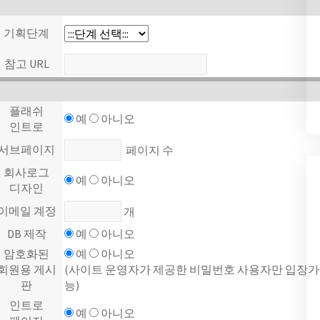
기획단계
참고 URL
플래쉬
예
아니오
인트로
서브페이지
페이지 수
회사로그
예
아니오
디자인
이메일 계정
개
DB 제작
예
아니오
암호화된
예
아니오
회원용 게시
(사이트 운영자가 제공한 비밀번호 사용자만 입장가
판
능)
인트로
예
아니오