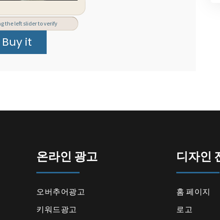
 the left slider to verify
온라인 광고
디자인 
오버추어광고
홈 페이지
키워드광고
로고