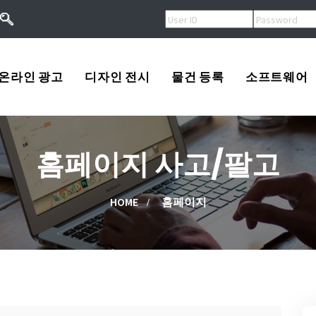
온라인 광고
디자인 전시
물건 등록
소프트웨어
오버추어광고
로고
USA
홈페이지 사고/팔고
키워드광고
프린트
Korea
작
검색엔진등록
광고
China
HOME
홈페이지
류
배너광고
동영상
Other
용
마스코트
고/팔고
소프트웨어