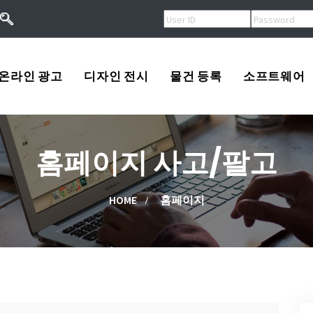
온라인 광고
디자인 전시
물건 등록
소프트웨어
오버추어광고
로고
USA
홈페이지 사고/팔고
키워드광고
프린트
Korea
작
검색엔진등록
광고
China
HOME
홈페이지
류
배너광고
동영상
Other
용
마스코트
고/팔고
소프트웨어