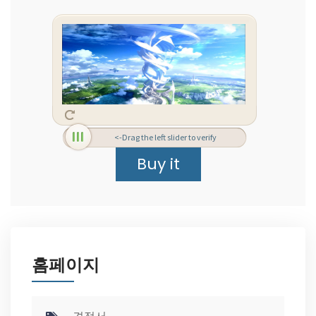
<-Drag the left slider to verify
홈페이지