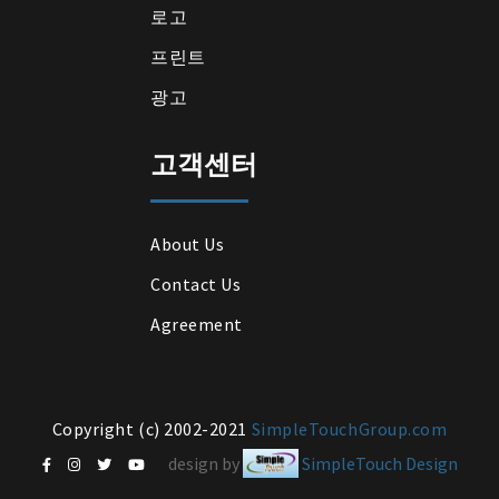
로고
프린트
광고
고객센터
About Us
Contact Us
Agreement
Copyright (c) 2002-2021
SimpleTouchGroup.com
design by
SimpleTouch Design