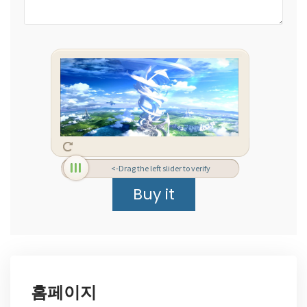
<-Drag the left slider to verify
홈페이지