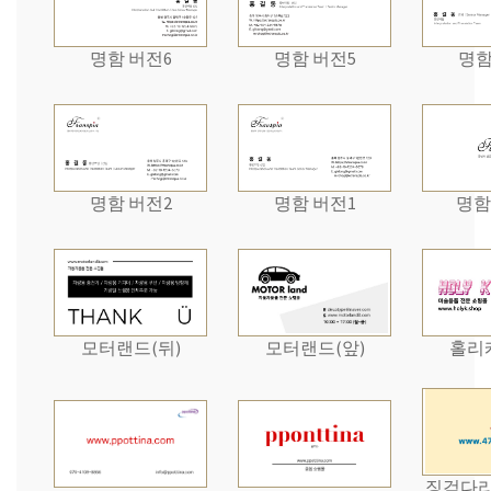
명함 버전6
명함 버전5
명함
명함 버전2
명함 버전1
명함
모터랜드(뒤)
모터랜드(앞)
홀리
징검다리