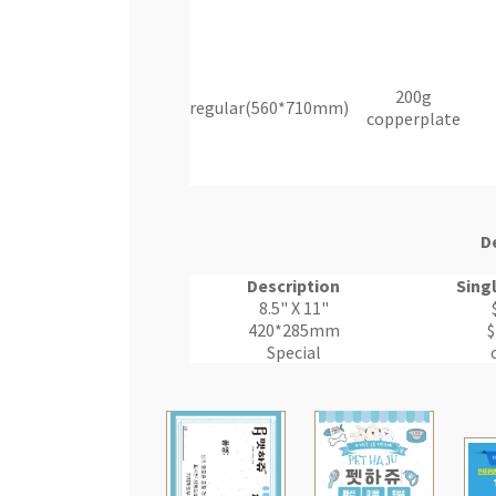
200g
regular(560*710mm)
copperplate
D
Description
Sing
8.5" X 11"
420*285mm
$
Special