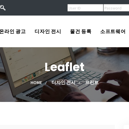
온라인 광고
디자인 전시
물건 등록
소프트웨어
오버추어광고
로고
USA
Leaflet
키워드광고
프린트
Korea
작
검색엔진등록
광고
China
HOME
디자인 전시
프린트
류
배너광고
동영상
Other
용
마스코트
고/팔고
소프트웨어