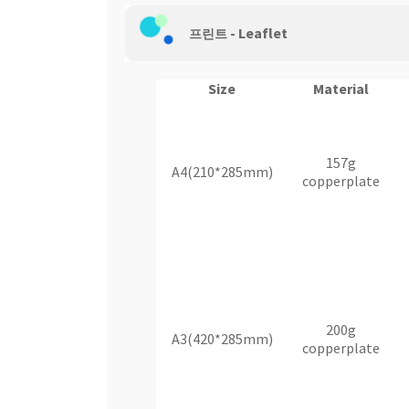
- Leaflet
웹 호스팅
프린트
Size
Material
157g
A4(210*285mm)
copperplate
200g
A3(420*285mm)
copperplate