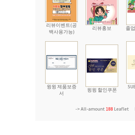
리뷰이벤트(공
리뷰홍보
졸
백사용가능)
윙윙 제품보증
SU
윙윙 할인쿠폰
서
-> All-amount
188
Leaflet 