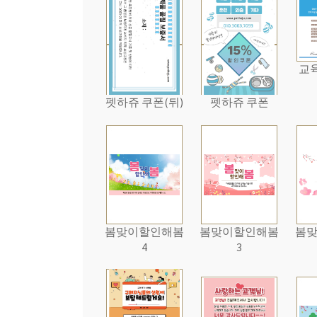
교육
펫하쥬 쿠폰(뒤)
펫하쥬 쿠폰
봄맞이할인해봄
봄맞이할인해봄
봄
4
3