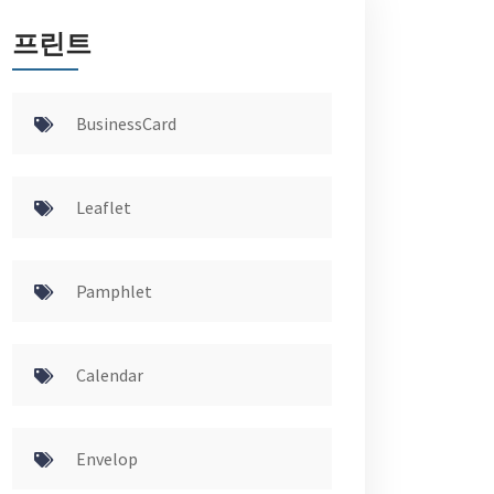
프린트
BusinessCard
Leaflet
Pamphlet
Calendar
Envelop