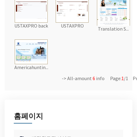
USTAXPRO back
USTAXPRO
Translation S...
Americahuntin...
-> All-amount
6
info Page:
1
/1 Pr
홈페이지