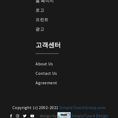
홈 페이지
로고
프린트
광고
고객센터
About Us
Contact Us
Agreement
Copyright (c) 2002-2021
SimpleTouchGroup.com
design by
SimpleTouch Design