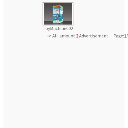
ToyMachine002
-> All-amount
2
Advertisement Page:
1