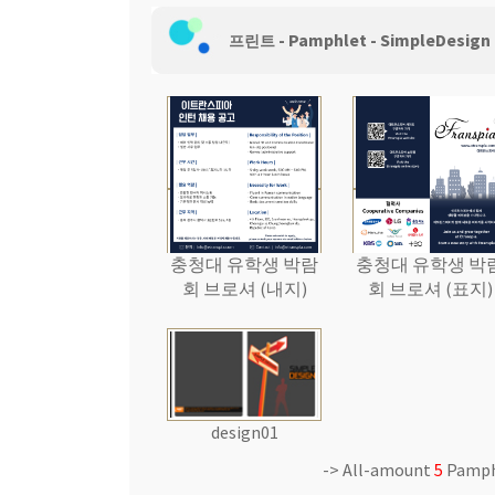
-
Pamphlet
- SimpleDesign
웹 호스팅
프린트
충청대 유학생 박람
충청대 유학생 박
회 브로셔 (내지)
회 브로셔 (표지)
design01
-> All-amount
5
Pamp