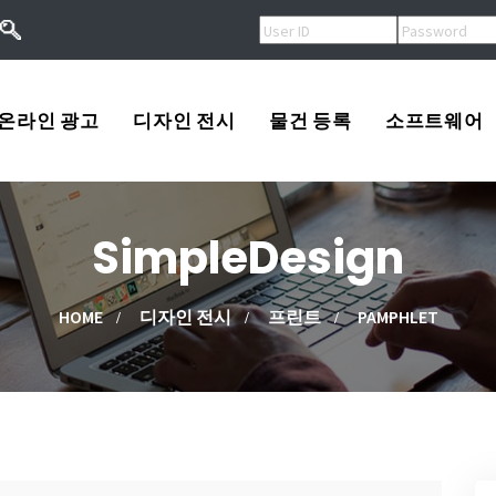
온라인 광고
디자인 전시
물건 등록
소프트웨어
오버추어광고
로고
USA
SimpleDesign
키워드광고
프린트
Korea
작
검색엔진등록
광고
China
HOME
디자인 전시
프린트
PAMPHLET
류
배너광고
동영상
Other
용
마스코트
고/팔고
소프트웨어