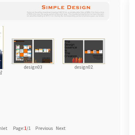
design03
design02
람
hlet Page:
1
/1 Previous Next