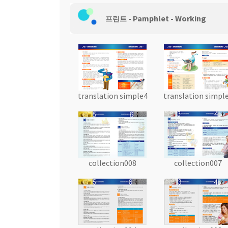
-
Pamphlet
- Working
웹 호스팅
프린트
translation simple4
translation simpl
collection008
collection007