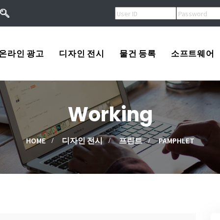
온라인 광고
디자인 전시
물건 등록
소프트웨어
오버추어광고
로고
USA
Working
키워드광고
프린트
Korea
작
검색엔진등록
광고
China
HOME
디자인 전시
프린트
PAMPHLET
류
배너광고
동영상
Other
용
마스코트
고/팔고
소프트웨어