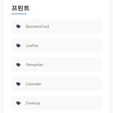
프린트
BusinessCard
Leaflet
Pamphlet
Calendar
Envelop