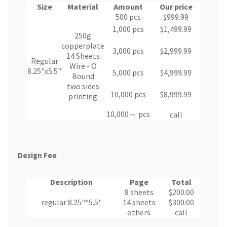
Size
Material
Amount
Our price
500 pcs
$999.99
1,000 pcs
$1,499.99
250g
copperplate
3,000 pcs
$2,999.99
14 Sheets
Regular
Wire - O
8.25"x5.5"
5,000 pcs
$4,999.99
Bound
two sides
10,000 pcs
$8,999.99
printing
10,000～ pcs
call
Design Fee
Description
Page
Total
8 sheets
$200.00
regular 8.25"*5.5"
14 sheets
$300.00
others
call