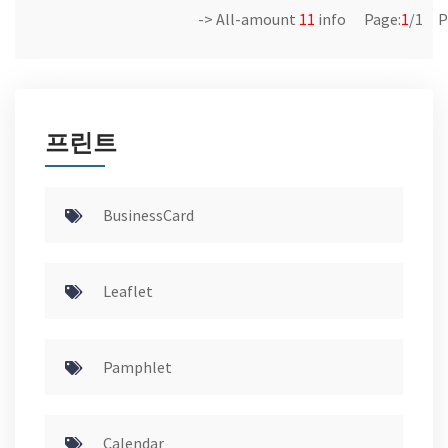
-> All-amount
11
info Page:
1
/1 P
프린트
BusinessCard
Leaflet
Pamphlet
Calendar