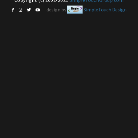
Copyright (c) 2002-2021
SimpleTouchGroup.com
design by
SimpleTouch Design