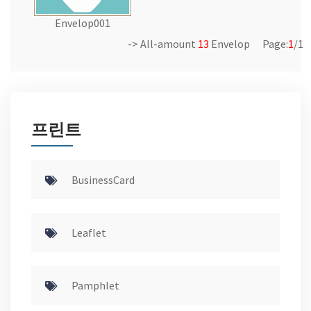
Envelop001
-> All-amount
13
Envelop Page:
1
/1
프린트
BusinessCard
Leaflet
Pamphlet