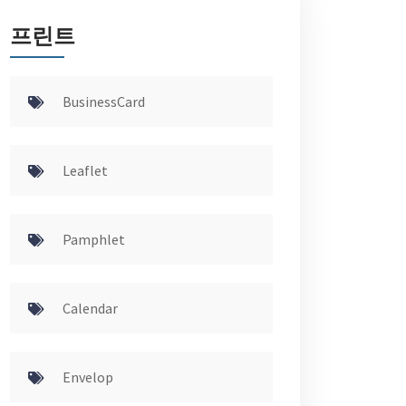
프린트
BusinessCard
Leaflet
Pamphlet
Calendar
Envelop