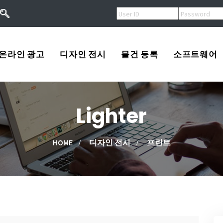
온라인 광고
디자인 전시
물건 등록
소프트웨어
오버추어광고
로고
USA
Lighter
키워드광고
프린트
Korea
작
검색엔진등록
광고
China
HOME
디자인 전시
프린트
류
배너광고
동영상
Other
용
마스코트
고/팔고
소프트웨어