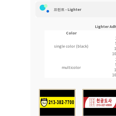
- Lighter
웹 호스팅
프린트
Lighter Adh
Color
single color (black)
1
multicolor
1