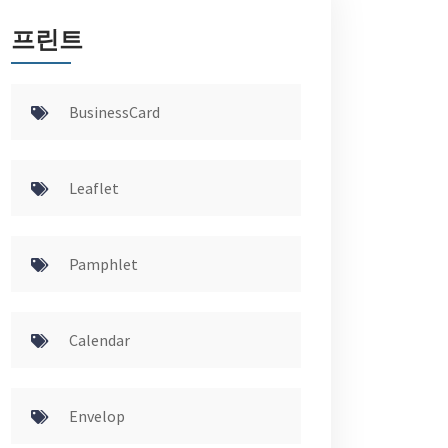
프린트
BusinessCard
Leaflet
Pamphlet
Calendar
Envelop