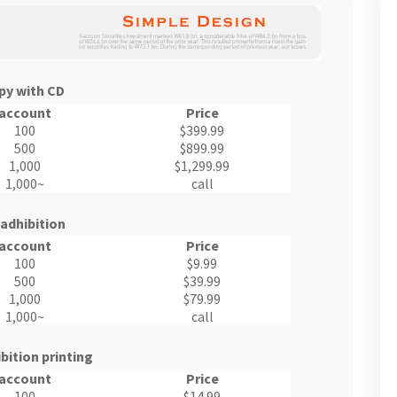
py with CD
account
Price
100
$399.99
500
$899.99
1,000
$1,299.99
1,000~
call
adhibition
account
Price
100
$9.99
500
$39.99
1,000
$79.99
1,000~
call
bition printing
account
Price
100
$14.99