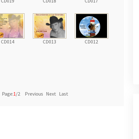
CD019
CD018
CD017
CD014
CD013
CD012
Page:
1
/2 Previous
Next
Last