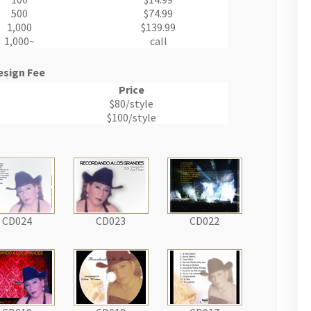
500
$74.99
1,000
$139.99
1,000~
call
esign Fee
Price
$80/style
$100/style
CD024
CD023
CD022