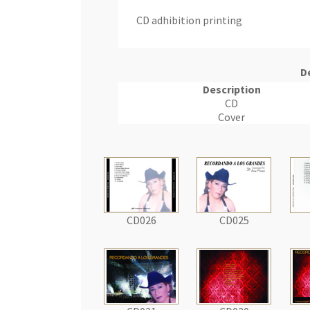
CD adhibition printing
D
Description
CD
Cover
CD026
CD025