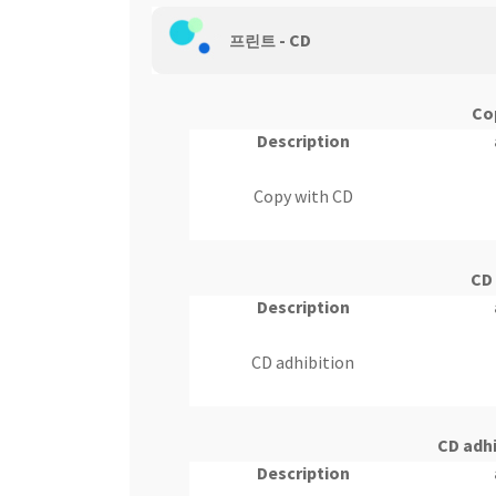
- CD
웹 호스팅
프린트
Co
Description
Copy with CD
CD 
Description
CD adhibition
CD adhi
Description