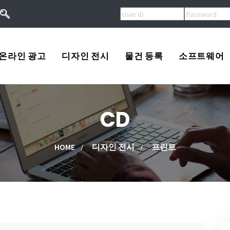
온라인 광고
디자인 전시
물건 등록
소프트웨어
오버추어광고
로고
USA
CD
키워드광고
프린트
Korea
작
검색엔진등록
광고
China
HOME
디자인 전시
프린트
류
배너광고
동영상
Other
용
마스코트
고/팔고
소프트웨어