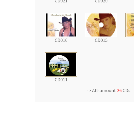
CD021
CD020
CD016
CD015
CD011
-> All-amount
26
CDs 